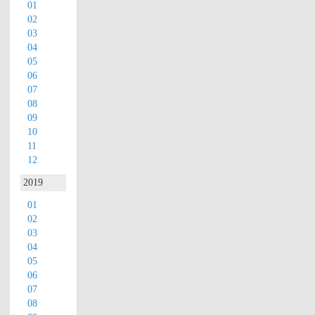
01
02
1. **健康
03
04
05
科普与医
06
07
08
学知识：*
09
10
11
* 《大众
12
2019
健康》杂
01
02
志通过易
03
04
05
于理解的
06
07
08
方式向读