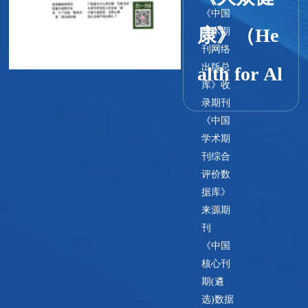
《中国
康》（He
学术期
刊网络
出版总
alth for Al
库》收
录期刊
l Magazin
《中国
学术期
e）是一本
刊综合
评价数
致力于传
据库》
来源期
播有关健
刊
《中国
康、医
核心刊
期(遴
学、生活
选)数据