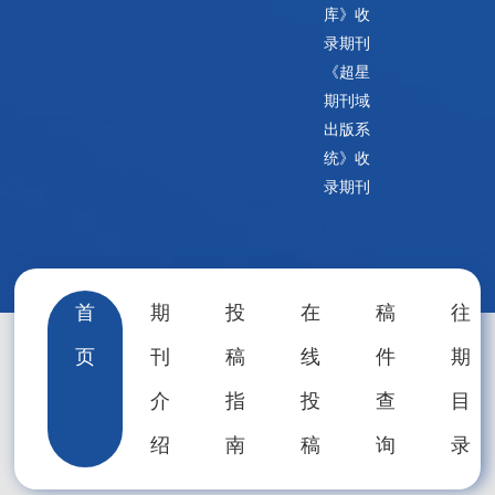
库》收
录期刊
方式和健
《超星
期刊域
康科普的
出版系
统》收
杂志。我
录期刊
们的使命
是为广大
首
期
投
在
稿
往
页
刊
稿
线
件
期
读者提供
介
指
投
查
目
最新的健
绍
南
稿
询
录
康信息、