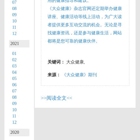
用的健康指导和建议。
07
08
《大众健康》杂志官网还定期举办健康
并提高生
09
讲座、健康活动等线上活动，为广大读
10
者提供更多互动交流的机会。无论是寻
11
活质量。
找健康资讯，还是参与健康生活，网站
12
都将是您可靠的健康伙伴。
2021
以下是该
01
02
关键词：
大众健康,
杂志的主
03
04
来源：
《大众健康》期刊
05
要特点和
06
07
08
>>阅读全文<<
内容：
09
10
11
**特点与
12
2020
内容：**