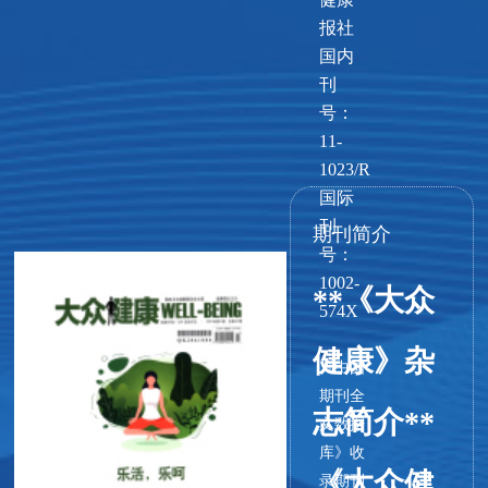
报社
国内
刊
号：
11-
1023/R
国际
刊
期刊简介
号：
1002-
**《大众
574X
健康》杂
《中国
期刊全
志简介**
文数据
库》收
《大众健
录期刊