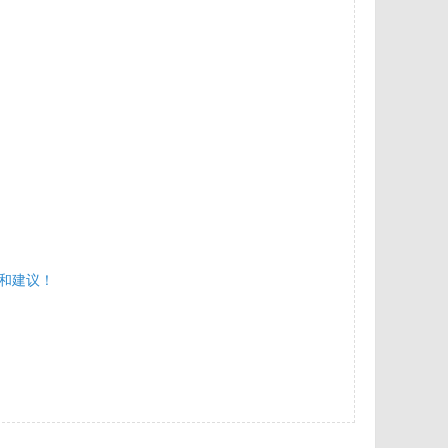
管理、慢性病预防、疫苗接
定期体检和健康策略的信息。
**医学科普与医学进展：** 我们
者介绍医学科学的最新进展，
老年医学、药物研究、疾病治
和建议！
新兴医疗技术。
**心理健康与生活质量：** 杂志
关于心理健康、应对老年焦虑