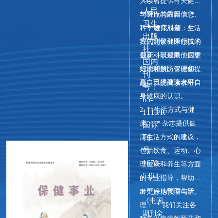
大读者提供有关健康
人民
与医疗的最新信息、
**特点与内容：**
卫生
科学研究成果、生活
1. **健康科普：**
出版
方式建议和医疗技术
我们刊登健康领域的
社
创新，以帮助他们更
最新科研成果、医学
国内
好地理解、管理和提
知识和预防保健信
刊
高自己的健康水平。
息，以提高读者对自
号：
身健康的认识。
65-
2. **生活方式与健
1113/R
康：** 杂志提供健
国际
康生活方式的建议，
刊
号：
包括饮食、运动、心
1672-
理健康和养生等方面
5362
的专业指导，帮助读
者更好地管理生活。
3. **疾病预防与管
《中国
理：** 我们关注各
期刊全