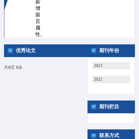
新
增
留
言
属
性。
»
»
优秀论文
期刊年份
2023
共
0
页
0
条
2022
»
期刊栏目
»
联系方式