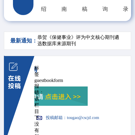
人，还是从事健康领
绍
南
稿
询
录
域的专业人士，都可
以在《保健事业》杂
志中找到有价值的内
容和资源。
恭贺《保健事业》评为中文核心期刊遴
最新通知：
选数据库来源期刊
标
投稿指南
签
guestbookform
报
错：
该
栏
目
下
投稿邮箱：
tougao@cscjd.com
没
有