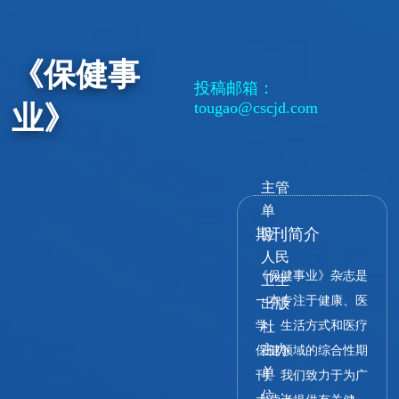
《保健事
投稿邮箱：
tougao@cscjd.com
业》
主管
单
期刊简介
位：
人民
《保健事业》杂志是
卫生
一本专注于健康、医
出版
学、生活方式和医疗
社
主办
保健领域的综合性期
单
刊。我们致力于为广
位：