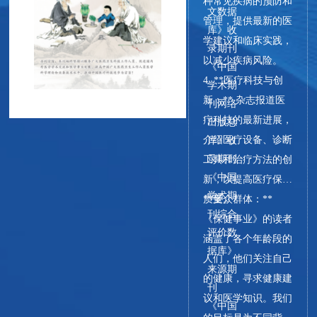
种常见疾病的预防和
文数据
管理，提供最新的医
库》收
学建议和临床实践，
录期刊
以减少疾病风险。
《中国
4. **医疗科技与创
学术期
新：** 杂志报道医
刊网络
疗科技的最新进展，
出版总
介绍医疗设备、诊断
库》收
录期刊
工具和治疗方法的创
《中国
新，以提高医疗保健
学术期
质量。
**受众群体：**
刊综合
《保健事业》的读者
评价数
涵盖了各个年龄段的
据库》
人们，他们关注自己
来源期
的健康，寻求健康建
刊
议和医学知识。我们
《中国