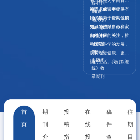
的目标是为不同背景
核心刊
和需求的读者提供有
通过《保健事业》，
期(遴
用的信息，帮助他们
我们致力于提高健康
选)数据
更好地照顾自己和家
知识的传播，激发人
库》收
人的健康。
们对健康的关注，推
录期刊
《超星
动医学科学的发展，
期刊域
以实现更健康、更幸
出版系
福的生活。我们欢迎
统》收
健康专家、医学研究
录期刊
者、生活方式专家和
医疗从业者的投稿，
共同努力为读者提供
可靠的健康信息和建
首
期
投
在
稿
往
议，让健康成为生活
的财富。无论您是寻
页
刊
稿
线
件
期
求医疗保健建议的个
介
指
投
查
目