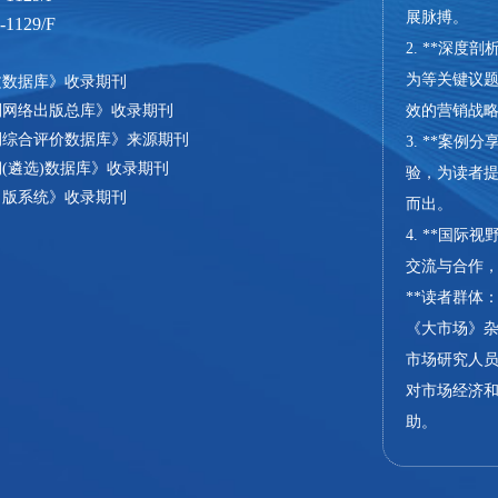
展脉搏。
129/F
2. **深
为等关键议
文数据库》收录期刊
刊网络出版总库》收录期刊
效的营销战
刊综合评价数据库》来源期刊
3. **案
(遴选)数据库》收录期刊
验，为读者
出版系统》收录期刊
而出。
4. **国
交流与合作
**读者群体：
《大市场》
市场研究人
对市场经济
助。