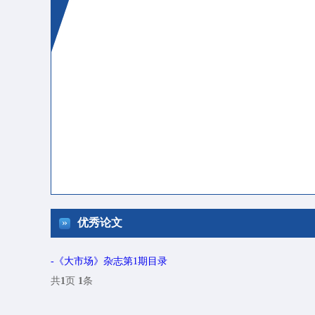
»
优秀论文
-《大市场》杂志第1期目录
共
1
页
1
条