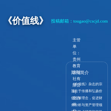
《价值线》
投稿邮箱：
tougao@cscjd.com
主管
单
位：
贵州
教育
期刊简介
出版
社有
《价值线》杂志的宗
限公
旨在于传播和弘扬价
司
主办
值投资理念，促进财
单
务分析与资产管理领
位：