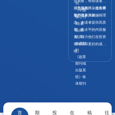
业观察，帮助读者把
刊
握市场脉搏，做出明
《价值线》杂志将秉
《中国
智的投资决策。
承严谨务实的编辑理
核心刊
念，为读者提供高质
期(遴
量、高水平的内容服
选)数
务，助力他们在投资
据库》
收录期
领域取得更好的成
刊
绩。
《超星
期刊域
出版系
统》收
录期刊
首
期
投
在
稿
往