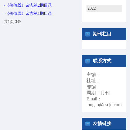
-《价值线》杂志第2期目录
2022
-《价值线》杂志第1期目录
共
1
页
3
条
»
期刊栏目
»
联系方式
主编：
社址：
邮编：
周期：月刊
Email：
tougao@cscjd.com
»
友情链接