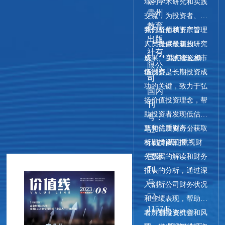
域的学术研究和实践
贵州
交流，为投资者、财
教育
务分析师和资产管理
我们坚信以下宗旨：
出版
人员提供最新的研究
1. **推崇价值投
社有
成果、实践经验和市
资：** 我们坚信价
限公
场洞察。
值投资是长期投资成
司
功的关键，致力于弘
国内
扬价值投资理念，帮
刊
助投资者发现低估股
号：
票和优质资产，获取
2. **注重财务分
52-
长期投资回报。
析：** 我们重视财
1157/F
国际
务数据的解读和财务
刊
报表的分析，通过深
号：
入剖析公司财务状况
52-
和业绩表现，帮助读
1157/F
者辨别投资机会和风
3. **倡导资产管