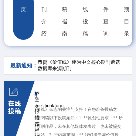
页
刊
稿
线
件
期
介
指
投
查
目
绍
南
稿
询
录
恭贺《价值线》评为中文核心期刊遴选
最新通知：
数据库来源期刊
标
投稿指南
签
guestbookform
感谢您对《价值线》杂志的关注与支持！在您准备投稿之
报
错：
前，请务必仔细阅读以下投稿须知：1. **原创性要求：** 所
该
有投稿必须是原创作品，未在其他媒体发表过，也未被提交
栏
至其他期刊或网站。2. **内容范围：** 我们接受与价值投