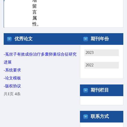
增
留
言
属
性。
»
»
优秀论文
期刊年份
2023
-菟丝子有效成份治疗多囊卵巢综合征研究
进展
2022
-系统要求
-论文模板
-版权协议
»
期刊栏目
共
1
页
4
条
»
联系方式