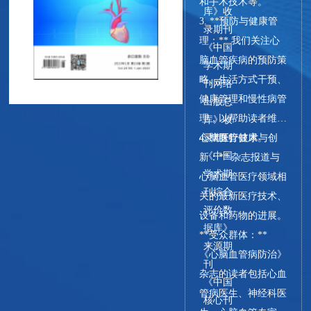
和手术技术等。
库》收
3. **预防与健康管
录期刊
理：** 我们关注心
《中国
脑血管疾病的预防策
学术期
略、生活方式干预、
刊网络
健康管理和慢性病管
出版总
理，以帮助读者维护
库》收
心脑血管健康。
4. **医疗技术与创
录期刊
《中国
新：** 杂志报道与
学术期
心脑血管医疗领域相
刊综合
关的最新医疗技术、
评价数
设备和药物的进展。
据库》
**受众群体：**
来源期
《心脑血管病防治》
刊
杂志的读者包括心血
《中国
管病医生、神经科医
核心刊