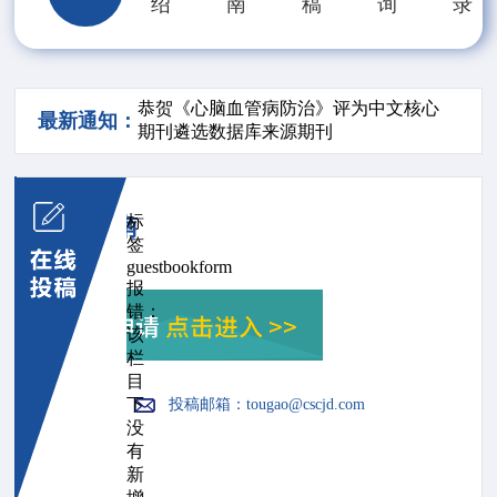
绍
南
稿
询
录
恭贺《心脑血管病防治》评为中文核心
最新通知：
期刊遴选数据库来源期刊
标
投稿指南
签
guestbookform
报
错：
该
栏
目
下
投稿邮箱：
tougao@cscjd.com
没
有
新