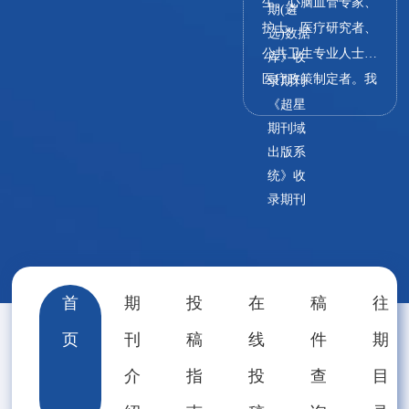
生、心脑血管专家、
期(遴
护士、医疗研究者、
选)数据
公共卫生专业人士和
库》收
医疗政策制定者。我
录期刊
们的目标是为这些专
《超星
期刊域
业人士提供最新的心
出版系
脑血管病防治信息，
统》收
以提高医疗水平和促
录期刊
进患者的健康。
首
期
投
在
稿
往
页
刊
稿
线
件
期
介
指
投
查
目