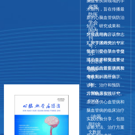
脑血管疾病领域的学
省预
术期刊，旨在传播最
防医
新的心脑血管病防治
学会
知识、研究成果和临
国内
床实践经验。该杂志
**特点与内容：**
刊
汇聚了国内外的专家
1. **学术研究：**
号：
学者，提供了一个交
我们刊登心脑血管领
33-
流心血管和脑血管健
域的学术研究成果，
1252/R
康领域的最新进展和
包括心血管疾病的发
国际
专业见解的平台。
病机制、流行病学、
刊
号：
诊断、治疗和预防等
1009-
方面的原创性研究。
2. **临床实践：**
816X
杂志提供心血管病和
脑血管病的临床治疗
《中国
实践经验分享，包括
期刊全
诊断方法、治疗方案
文数据