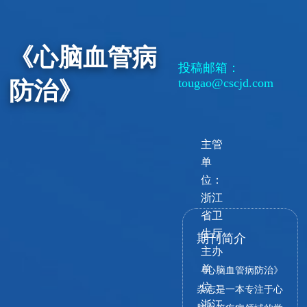
《心脑血管病
投稿邮箱：
tougao@cscjd.com
防治》
主管
单
位：
浙江
省卫
生厅
期刊简介
主办
单
《心脑血管病防治》
位：
杂志是一本专注于心
浙江